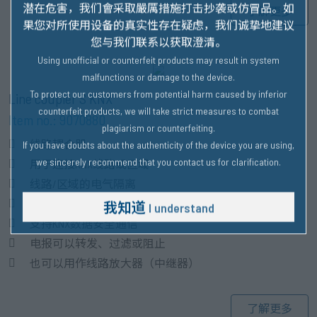
潜在危害，我们會采取嚴厲措施打击抄袭或仿冒品。
如
了解更多
果您对所使用设备的真实性存在疑虑，我们诚挚地建议
您与我们联系以获取澄清。
Using unofficial or counterfeit products may result in system
malfunctions or damage to the device.
To protect our customers from potential harm caused by inferior
Line coupler S KNX
counterfeit products, we will take strict measures to combat
Item no.: 9070880
plagiarism or counterfeiting.
线路耦合器
If you have doubts about the authenticity of the device you are using,
we sincerely recommend that you contact us for clarification.
用于连接KNX线路或区域
线路/区域的电气隔离
支持长帧（从ETS 5）
我知道
I understand
支持KNX数据安全通信
电报可以转发、过滤或阻止
也可以用作线路放大器（中继器）
了解更多