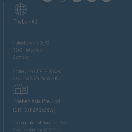
Theben AG
Hohenbergstraße 32
72401 Haigerloch
Germany
Phone : +49 (0)74 74/692-0
Fax : +49 (0)74 74/692-150
Theben Asia Pte. Ltd
(CR : 201320336W)
25 International Business Park
German Centre #03-22/23