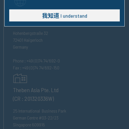
Theben AG
我知道
I understand
Hohenbergstraße 32
72401 Haigerloch
Germany
Phone : +49 (0)74 74/692-0
Fax : +49 (0)74 74/692-150
Theben Asia Pte. Ltd
(CR : 201320336W)
25 International Business Park
German Centre #03-22/23
Singapore 609916