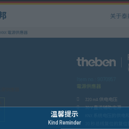
关于泰
 T KNX 電源供應器
Item no.: 9070957
電源供應器
320 mA 供电电压
30 V 直流辅助电源
温馨提示
KNX 系统电压的供电
Kind Reminder
20 秒总线复位的复位