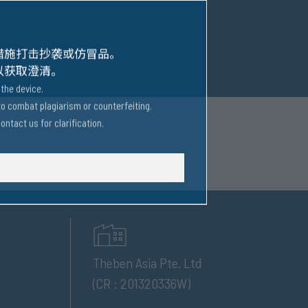
措施打击抄袭或仿冒品。
以获取澄清。
the device.
to combat plagiarism or counterfeiting.
ntact us for clarification.
Theben Asia Pte. Ltd
(CR : 201320336W)