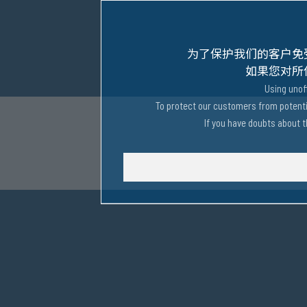
为了保护我们的客户免
如果您对所
Using unof
To protect our customers from potentia
If you have doubts about t