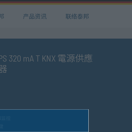
邦
产品资讯
联络泰邦
PS 320 mA T KNX 電源供應
器
和监控
键