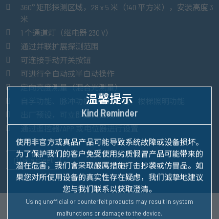
360° 矩形探测区域，28 x 5 米（140 平方米），安装高度 3
米
1 个通道灯（继电器 230 V）
通过并联扩展探测范围
可连接手动开关按钮
可进行全自动或半自动操作
定向亮度测量（混合光测量）
温馨提示
自学功能、脉冲功能、测试功能、楼梯照明功能
Kind Reminder
出厂预设，可立即投入使用
通过遥控器/APP 或电位器进行设置
使用非官方或真品产品可能导致系统故障或设备损坏。
为了保护我们的客户免受使用劣质假冒产品可能带来的
Data sheet
潜在危害，我们會采取嚴厲措施打击抄袭或仿冒品。
如
果您对所使用设备的真实性存在疑虑，我们诚挚地建议
您与我们联系以获取澄清。
Using unofficial or counterfeit products may result in system
malfunctions or damage to the device.