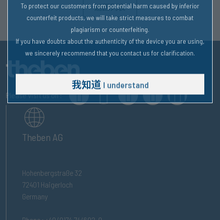
To protect our customers from potential harm caused by inferior
返回列表
counterfeit products, we will take strict measures to combat
plagiarism or counterfeiting.
If you have doubts about the authenticity of the device you are using,
we sincerely recommend that you contact us for clarification.
我知道
I understand
Please visit us on :
Theben AG
Hohenbergstraße 32
72401 Haigerloch
Germany
Phone : +49 (0)74 74/692-0