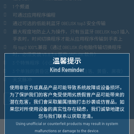
1 个频道
可通过应用程序编程
通过可选的低能耗蓝牙 OBELISK top3 安全传输
最大程度地防止人为操作，只有当蓝牙 OBELISK top3 插入
手表时，时间切换程序才能从应用程序传输到手表上
与 top2 100%兼容（通过 OBELISK 向电脑传输切换程序
时，必须安装 V3.8.3.4 版的 OBELISK 软件）
温馨提示
3 个特殊程序（小型年度程序）
Kind Reminder
3 个单独的黄昏区域和可调偏移（日落、黄昏、黑夜）
天文脉冲
使用非官方或真品产品可能导致系统故障或设备损坏。
为了保护我们的客户免受使用劣质假冒产品可能带来的
Data sheet
潜在危害，我们會采取嚴厲措施打击抄袭或仿冒品。
如
果您对所使用设备的真实性存在疑虑，我们诚挚地建议
您与我们联系以获取澄清。
Using unofficial or counterfeit products may result in system
malfunctions or damage to the device.