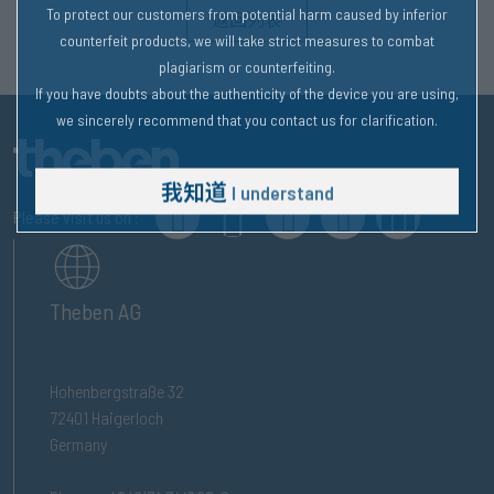
To protect our customers from potential harm caused by inferior
返回列表
counterfeit products, we will take strict measures to combat
plagiarism or counterfeiting.
If you have doubts about the authenticity of the device you are using,
we sincerely recommend that you contact us for clarification.
我知道
I understand
Please visit us on :
Theben AG
Hohenbergstraße 32
72401 Haigerloch
Germany