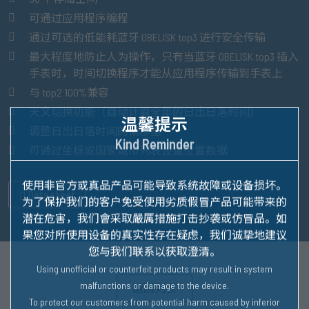
可通过应用程序编程
通过可选的低能耗蓝牙 OBELISK top3 进行安全传输
最大程度地防止人为操作，只有当蓝牙 OBELISK top3 插入
手表时，时间切换程序才能从应用程序传输到手表上
与 top2 100%兼容
天文切换功能（自动计算全年的日出日落时间）
温馨提示
调整日出日落时间的偏移量
Kind Reminder
可通过坐标或国家城市列表设置位置数据
使用非官方或真品产品可能导致系统故障或设备损坏。
Data sheet
为了保护我们的客户免受使用劣质假冒产品可能带来的
潜在危害，我们會采取嚴厲措施打击抄袭或仿冒品。
如
果您对所使用设备的真实性存在疑虑，我们诚挚地建议
您与我们联系以获取澄清。
Using unofficial or counterfeit products may result in system
malfunctions or damage to the device.
返回列表
To protect our customers from potential harm caused by inferior