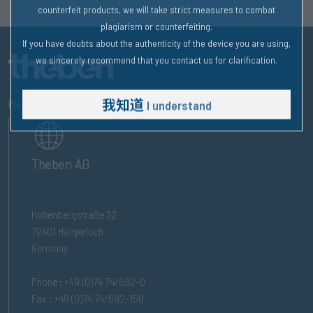
counterfeit products, we will take strict measures to combat
plagiarism or counterfeiting.
If you have doubts about the authenticity of the device you are using,
we sincerely recommend that you contact us for clarification.
我知道
Please visit us on :
I understand
Theben AG
Hohenbergstraße 32
72401 Haigerloch
Germany
Phone : +49 (0)74 74/692-0
Fax : +49 (0)74 74/692-150