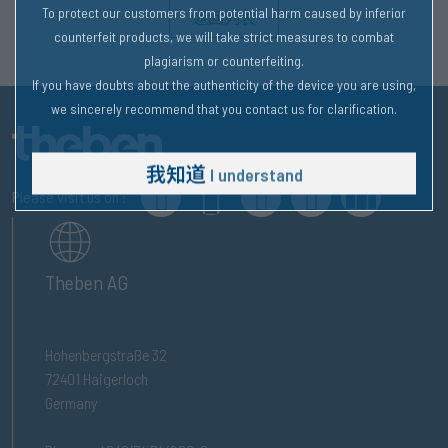
To protect our customers from potential harm caused by inferior
返回列表
counterfeit products, we will take strict measures to combat
plagiarism or counterfeiting.
If you have doubts about the authenticity of the device you are using,
we sincerely recommend that you contact us for clarification.
我知道
I understand
Please visit us on :
Theben AG
Hohenbergstraße 32
72401 Haigerloch
Germany