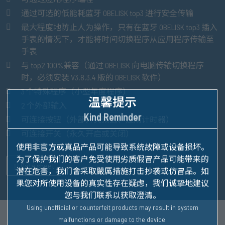
通过可选的低能耗蓝牙 OBELISK top3 进行安全传输
最大程度地防止人为操作，只有在蓝牙 OBELISK top3 插入
手表的情况下，才能将时间切换程序从应用程序传输至
手表
与 top2 100%兼容（通过 OBELISK 向电脑传输切换程序
时，必须安装 V3.8.3.4 版的 OBELISK 软件）
3 个特殊程序（小型年度程序）
温馨提示
2 个外部输入
Kind Reminder
可连接按钮（外部开关预选、过期计时器）
可连接开关（永久开启或关闭）
使用非官方或真品产品可能导致系统故障或设备损坏。
为了保护我们的客户免受使用劣质假冒产品可能带来的
Data sheet
潜在危害，我们會采取嚴厲措施打击抄袭或仿冒品。
如
果您对所使用设备的真实性存在疑虑，我们诚挚地建议
您与我们联系以获取澄清。
Using unofficial or counterfeit products may result in system
malfunctions or damage to the device.